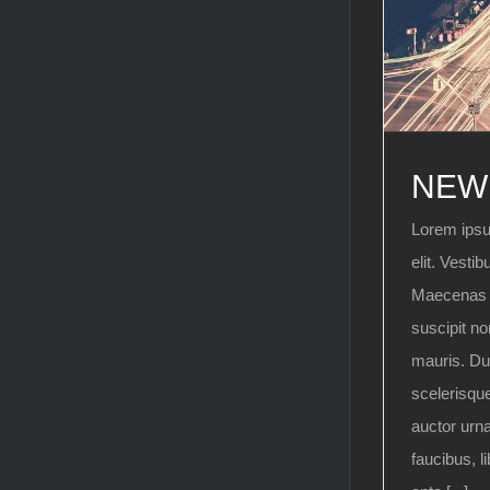
NEW
Lorem ipsu
elit. Vestib
Maecenas e
suscipit n
mauris. Du
scelerisque
auctor urna
faucibus, l